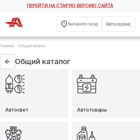
ПЕРЕЙТИ НА СТАРУЮ ВЕРСИЮ САЙТА
Автосервис
Выберите город
Общий каталог
Главная
Общий каталог
Автосвет
Автотовары
Общий каталог
Запчасти
Масла и технические жидкости
Мототовары
Туризм
Автосвет
Автотовары