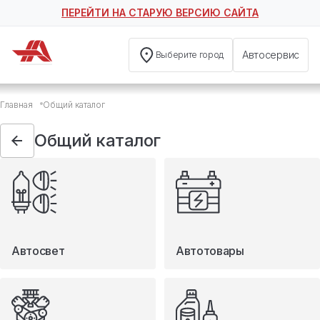
ПЕРЕЙТИ НА СТАРУЮ ВЕРСИЮ САЙТА
Автосервис
Выберите город
Общий каталог
Главная
Общий каталог
Автосвет
Автотовары
Общий каталог
Запчасти
Масла и технические жидкости
Мототовары
Туризм
Автосвет
Автотовары