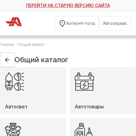
ПЕРЕЙТИ НА СТАРУЮ ВЕРСИЮ САЙТА
Автосервис
Выберите город
Общий каталог
Главная
Общий каталог
Автосвет
Автотовары
Общий каталог
Запчасти
Масла и технические жидкости
Мототовары
Туризм
Автосвет
Автотовары