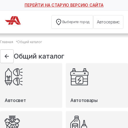
ПЕРЕЙТИ НА СТАРУЮ ВЕРСИЮ САЙТА
Автосервис
Выберите город
Общий каталог
Главная
Общий каталог
Автосвет
Автотовары
Общий каталог
Запчасти
Масла и технические жидкости
Мототовары
Туризм
Автосвет
Автотовары