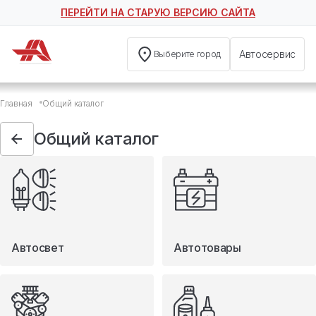
ПЕРЕЙТИ НА СТАРУЮ ВЕРСИЮ САЙТА
Автосервис
Выберите город
Общий каталог
Главная
Общий каталог
Автосвет
Автотовары
Общий каталог
Запчасти
Масла и технические жидкости
Мототовары
Туризм
Автосвет
Автотовары