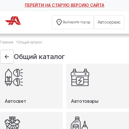
ПЕРЕЙТИ НА СТАРУЮ ВЕРСИЮ САЙТА
Автосервис
Выберите город
Общий каталог
Главная
Общий каталог
Автосвет
Автотовары
Общий каталог
Запчасти
Масла и технические жидкости
Мототовары
Туризм
Автосвет
Автотовары