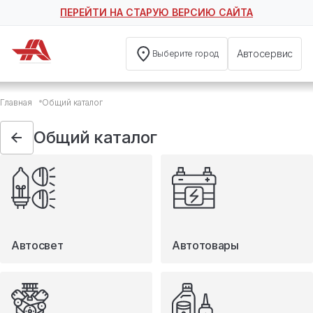
ПЕРЕЙТИ НА СТАРУЮ ВЕРСИЮ САЙТА
Автосервис
Выберите город
Общий каталог
Главная
Общий каталог
Автосвет
Автотовары
Общий каталог
Запчасти
Масла и технические жидкости
Мототовары
Туризм
Автосвет
Автотовары