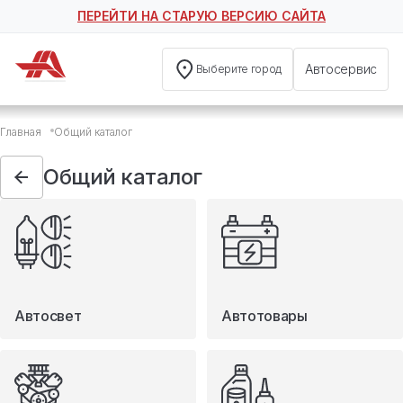
ПЕРЕЙТИ НА СТАРУЮ ВЕРСИЮ САЙТА
Автосервис
Выберите город
Общий каталог
Главная
Общий каталог
Автосвет
Автотовары
Общий каталог
Запчасти
Масла и технические жидкости
Мототовары
Туризм
Автосвет
Автотовары