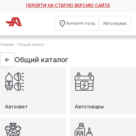
ПЕРЕЙТИ НА СТАРУЮ ВЕРСИЮ САЙТА
Автосервис
Выберите город
Общий каталог
Главная
Общий каталог
Автосвет
Автотовары
Общий каталог
Запчасти
Масла и технические жидкости
Мототовары
Туризм
Автосвет
Автотовары