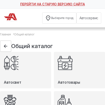
ПЕРЕЙТИ НА СТАРУЮ ВЕРСИЮ САЙТА
Автосервис
Выберите город
Общий каталог
Главная
Общий каталог
Автосвет
Автотовары
Общий каталог
Запчасти
Масла и технические жидкости
Мототовары
Туризм
Автосвет
Автотовары