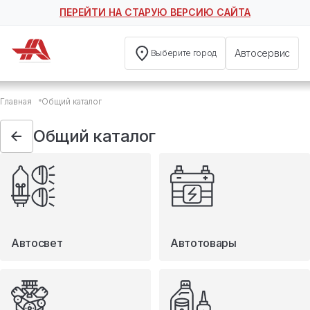
ПЕРЕЙТИ НА СТАРУЮ ВЕРСИЮ САЙТА
Автосервис
Выберите город
Общий каталог
Главная
Общий каталог
Автосвет
Автотовары
Общий каталог
Запчасти
Масла и технические жидкости
Мототовары
Туризм
Автосвет
Автотовары