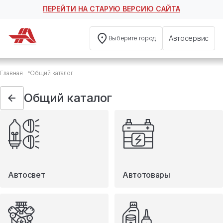
ПЕРЕЙТИ НА СТАРУЮ ВЕРСИЮ САЙТА
Автосервис
Выберите город
Общий каталог
Главная
Общий каталог
Автосвет
Автотовары
Общий каталог
Запчасти
Масла и технические жидкости
Мототовары
Туризм
Автосвет
Автотовары